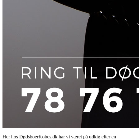
Her hos DødsboerKobes.dk har vi været på udkig efter en