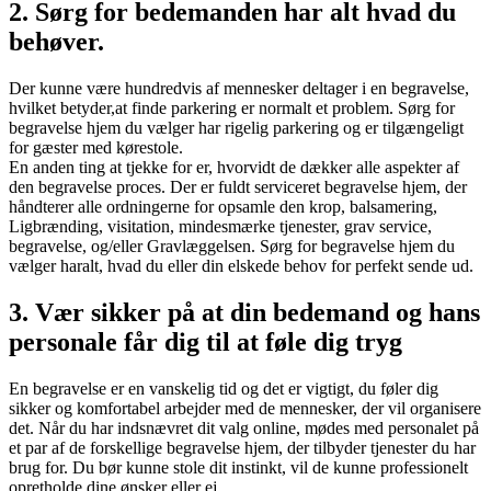
2. Sørg for bedemanden har alt hvad du
behøver.
Der
kunne
være
hundredvis
af
mennesker
deltager i
en
begravelse
,
hvilket
betyder
,
at finde
parkering
er
normalt
et
problem
.
Sørg
for
begravelse
hjem
du
vælger
har
rigelig
parkering
og
er
tilgængeligt
for
gæster
med
kørestole
.
En anden
ting
at
tjekke
for
er
,
hvorvidt
de
dækker
alle
aspekter
af
den
begravelse
proces
.
Der
er
fuldt serviceret
begravelse
hjem
,
der
håndterer
alle
ordningerne
for
opsamle
den
krop
,
balsamering
,
Ligbrænding
,
visitation
,
mindesmærke
tjenester
,
grav
service
,
begravelse
,
og/eller
Gravlæggelsen
.
Sørg
for
begravelse
hjem
du
vælger
har
alt,
hvad
du
eller
din
elskede
behov
for
perfekt
sende
ud
.
3. Vær sikker på at din bedemand og hans
personale får dig til at føle dig tryg
En
begravelse
er
en
vanskelig
tid
og
det
er
vigtigt
,
du
føler dig
sikker
og
komfortabel
arbejder
med
de
mennesker
,
der
vil
organisere
det
.
Når
du
har
indsnævret
dit
valg
online
,
mødes
med
personalet
på
et
par
af
de
forskellige
begravelse
hjem
,
der
tilbyder
tjenester
du
har
brug for
.
Du
bør
kunne
stole
dit
instinkt
,
vil
de
kunne
professionelt
opretholde
dine
ønsker
eller
ej
.