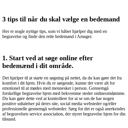
3
tips
til når du skal vælge
en bedemand
Her
er
nogle
nyttige
tips
, som vi håber hjælper dig med en
begravelse og finde den rette bedemand i Amager.
1. Start ved at søge online efter
bedemænd i dit område.
Det
hjælper
til at
starte
en
søgning
på
nettet
,
da
du
kan
gøre
det
fra
komfort
i
dit
hjem
.
Hvis
du
er
sørgende
,
kunne
det
være
alt for
emotionel
til at
mødes
med
mennesker
i
person
.
Gennemgå
forskellige
begravelse
hjem
med
bekvemme
steder
online
omdømme
.
Du
kan
gøre
dette
ved
at
kontrollere
for at
se
om
de
har
nogen
positive
udtalelser
på
deres
site
,
social
media
websteder
og/eller
professionelle
gennemgå
websteder
.
Sørg
for
det
er
også
anerkendes
af
begravelsen
service
association
,
der
styrer
begravelse
hjem
for
din
tilstand
.