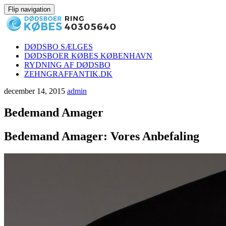
Flip navigation
Videre
DØDSBO SÆLGES
til
DØDSBOER KØBES KØBENHAVN
indhold
RYDNING AF DØDSBO
ZEHNGRAFFANTIK.DK
december 14, 2015
admin
Bedemand Amager
Bedemand Amager: Vores Anbefaling