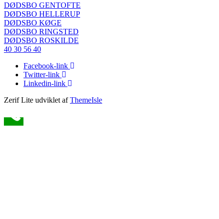
DØDSBO GENTOFTE
DØDSBO HELLERUP
DØDSBO KØGE
DØDSBO RINGSTED
DØDSBO ROSKILDE
40 30 56 40
Facebook-link
Twitter-link
Linkedin-link
Zerif Lite
udviklet af
ThemeIsle