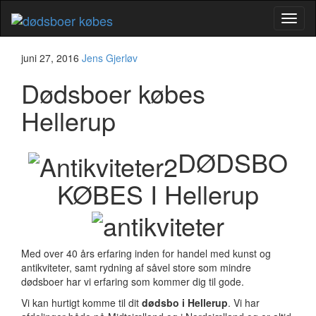
Flip
naviga
juni 27, 2016
Jens Gjerløv
Dødsboer købes
Hellerup
DØDSBO
KØBES I Hellerup
Med over 40 års erfaring inden for handel med kunst og
antikviteter, samt rydning af såvel store som mindre
dødsboer har vi erfaring som kommer dig til gode.
Vi kan hurtigt komme til dit
dødsbo i Hellerup
. Vi har