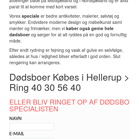
afdelinger både på Midtsjælland og i Nordsjælland og er altid
parat til at komme med kort varsel.
Vores
speciale
er bedre antikviteter, malerier, sølvtøj og
smykker. Endvidere moderne design og møbelkunst samt
mønter og frimærker, men vi
køber også gerne hele
dødsboer
og sørger for at alt ryddes på en god og fornuftig
måde.
Efter endt rydning er fejning og vask af gulve en selvfølge,
således at hus / lejlighed bliver efterladt i god orden. Slut
rengøring kan arrangeres.
Dødsboer Købes i Hellerup >
Ring 40 30 56 40
ELLER BLIV RINGET OP AF DØDSBO
SPECIALISTEN
NAVN
E-MAIL